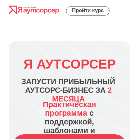
Пройти курс
Я АУТСОРСЕР
Программа
ЗАПУСТИ ПРИБЫЛЬНЫЙ
курса
АУТСОРС-БИЗНЕС ЗА
2
МЕСЯЦА
Практическая
программа
с
поддержкой,
шаблонами и
стратегией роста
ПРИСОЕДИНИТЬСЯ К КУРСУ
СТАРТ 10 ИЮЛЯ
ОТ 3 954 ₽/МЕС