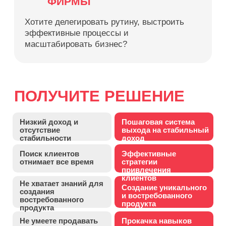
бизнеса до желаемого
бизнес
уровня
КУРС ВКЛЮЧАЕТ
8 НЕДЕЛЬ
ПРАКТИКИ
, А ТАКЖЕ:
СИСТЕМА “ПОД КЛЮЧ”
Еженедельные уроки + готовые
шаблоны, чек-листы, инструкции и
скрипты для внедрения
ПРАКТИЧЕСКИЕ НАВЫКИ
Упор на реальные кейсы и отработку
навыков на практике
ОБРАТНАЯ СВЯЗЬ ОТ