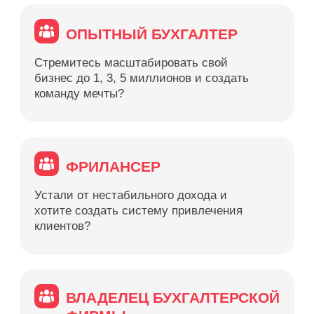
ПОЛУЧИТЕ РЕШЕНИЕ
Низкий доход и
Пошаговая система
отсутствие
выхода на стабильный
стабильности
доход
Поиск клиентов
Эффективные
отнимает все время
стратегии
привлечения
клиентов
Не хватает знаний для
Создание уникального
создания
и востребованного
востребованного
продукта
продукта
Не умеете продавать
Прокачка навыков
свои услуги
продаж и убеждения
Тайм-менеджмент -
Освоение техник
страшный сон
тайм-менеджмента
Работаете 24/7 и
Автоматизация и
выгораете
делегирование
процессов
Нет команды, все
Построение команды
делаете сами
и управление
персоналом
Системное
Не знаете, как
масштабирование
масштабировать