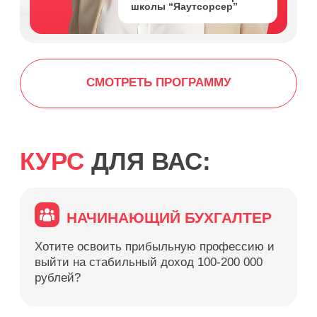
выйти на стабильный доход 100-200 000
рублей?
ОПЫТНЫЙ БУХГАЛТЕР
Стремитесь масштабировать свой
бизнес до 1, 3, 5 миллионов и создать
команду мечты?
ФРИЛАНСЕР
Устали от нестабильного дохода и
хотите создать систему привлечения
клиентов?
ВЛАДЕЛЕЦ БУХГАЛТЕРСКОЙ
ФИРМЫ
Хотите делегировать рутину, выстроить
эффективные процессы и
масштабировать бизнес?