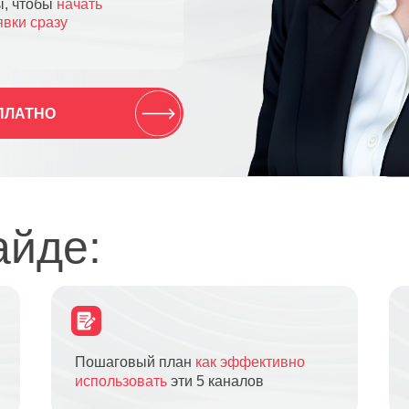
О
де:
Пошаговый план
как эффективно
Как не упусти
использовать
эти 5 каналов
или в коммен
90% бухгалтеров даже не пробуют эти каналы. А те,
ПОЛУЧ
кто попробовал — ловят заявки стабильно.
Хватит
ждать — начни ловить.