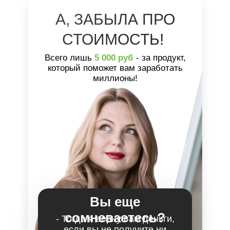
А, ЗАБЫЛА ПРО
СТОИМОСТЬ!
Всего лишь
5 000 руб
- за продукт,
который поможет вам заработать
миллионы!
Вы еще
сомневаетесь?
- Тогда я верну вам деньги,
если вы не получите ни